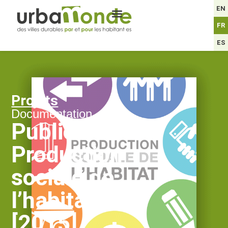
EN
FR
ES
Projets
Documentation
Publication :
Production
sociale de
l’habitat
[2015]