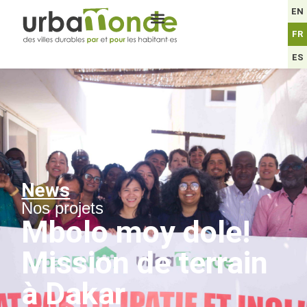
EN
FR
ES
News
Nos projets
Mbolo moy dole!
Mission de terrain
à Dakar